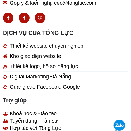
Góp ý & kiến nghị: ceo@tongluc.com
F
F
V
a
a
i
c
c
b
e
e
e
b
b
r
DỊCH VỤ CỦA TỔNG LỰC
o
o
o
o
k
k
Thiết kế website chuyên nghiệp
-
-
f
f
Kho giao diện website
Thiết kế logo, hồ sơ năng lực
Digital Marketing Đà Nẵng
Quảng cáo Facebook, Google
Trợ giúp
Khoá học & Đào tạo
Tuyển dụng nhân sự
Hợp tác với Tổng Lực