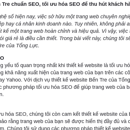
n Tre chuẩn SEO, tối ưu hóa SEO để thu hút khách h
ghệ số hiện nay, việc sở hữu một trang web chuyên nghiệp
ệp hay cá nhân kinh doanh nào. Tuy nhiên, không phải a
ết kế một trang web hoàn chỉnh và hiệu quả. Vì vậy, việc
ói giá rẻ là điều cần thiết. Trong bài viết này, chúng tôi s
Tre của Tổng Lực.
EO
 yếu tố quan trọng nhất khi thiết kế website là tối ưu 
ng khả năng xuất hiện của trang web của bạn trên các c
ay Yahoo. Với dịch vụ thiết kế website Bến Tre của Tổn
c phương pháp tối ưu hóa SEO để giúp trang web của b
n.
 ưu hóa SEO, chúng tôi còn cam kết thiết kế website củ
ảo rằng trang web của bạn sẽ được hiển thị đầy đủ và c
ếm. Chúng tôi sử dụng các phương pháp thiết kế website 