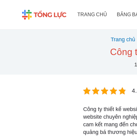
Nhảy
tới
TRANG CHỦ
BẢNG B
nội
dung
Trang chủ
Công t
4.
Công ty thiết kế websi
website chuyên nghiệp
cam kết mang đến cho
quảng bá thương hiệu 