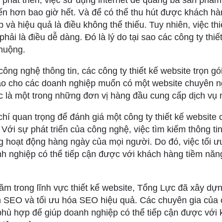
phát triển, việc sử dụng internet để quảng bá sản phẩm
ến hơn bao giờ hết. Và để có thể thu hút được khách hà
 và hiệu quả là điều không thể thiếu. Tuy nhiên, việc th
i là điều dễ dàng. Đó là lý do tại sao các công ty thiết
huộng.
công nghệ thông tin, các công ty thiết kế website trọn gó
ảo cho các doanh nghiệp muốn có một website chuyên ng
 là một trong những đơn vị hàng đầu cung cấp dịch vụ n
chí quan trọng để đánh giá một công ty thiết kế website
ới sự phát triển của công nghệ, việc tìm kiếm thông tin 
g hoạt động hàng ngày của mọi người. Do đó, việc tối 
nh nghiệp có thể tiếp cận được với khách hàng tiềm nă
ăm trong lĩnh vực thiết kế website, Tổng Lực đã xây dự
n SEO và tối ưu hóa SEO hiệu quả. Các chuyên gia của 
phù hợp để giúp doanh nghiệp có thể tiếp cận được với