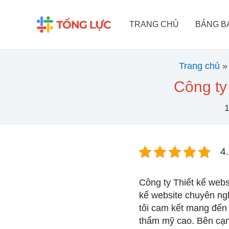
Nhảy
tới
TRANG CHỦ
BẢNG B
nội
dung
Trang chủ
Công ty 
4.
Công ty Thiết kế websi
kế website chuyên ngh
tôi cam kết mang đến
thẩm mỹ cao. Bên cạnh