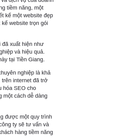
 và dịch vụ của doanh
ng tiềm năng, một
iết kế một website đẹp
 kế website trọn gói
i đã xuất hiện như
hiệp và hiệu quả.
ày tại Tiền Giang.
 chuyên nghiệp là khả
trên internet đã trở
ưu hóa SEO cho
ng một cách dễ dàng
ng được một quy trình
công ty sẽ tư vấn và
 khách hàng tiềm năng