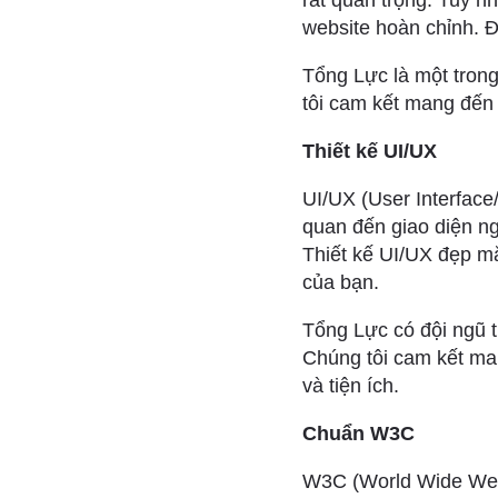
rất quan trọng. Tuy nh
website hoàn chỉnh. Đó
Tổng Lực là một trong
tôi cam kết mang đến
Thiết kế UI/UX
UI/UX (User Interface/
quan đến giao diện ng
Thiết kế UI/UX đẹp mắ
của bạn.
Tổng Lực có đội ngũ t
Chúng tôi cam kết ma
và tiện ích.
Chuẩn W3C
W3C (World Wide Web 