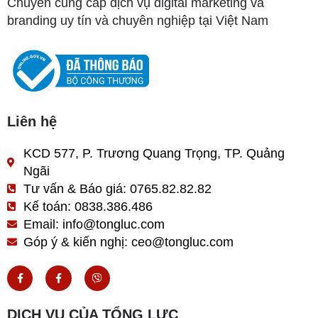
Chuyên cung cấp dịch vụ digital marketing và
branding uy tín và chuyên nghiệp tại Việt Nam
Liên hệ
KCD 577, P. Trương Quang Trọng, TP. Quảng
Ngãi
Tư vấn & Báo giá: 0765.82.82.82
Kế toán: 0838.386.486
Email: info@tongluc.com
Góp ý & kiến nghị: ceo@tongluc.com
F
F
V
a
a
i
c
c
b
e
e
e
b
b
r
DỊCH VỤ CỦA TỔNG LỰC