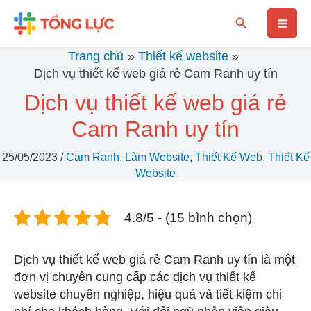
Nhảy
Mai
Tìm
tới
kiếm
nội
Men
Trang chủ
Thiết kế website
dung
Dịch vụ thiết kế web giá rẻ Cam Ranh uy tín
Dịch vụ thiết kế web giá rẻ
Cam Ranh uy tín
25/05/2023
/
Cam Ranh
,
Làm Website
,
Thiết Kế Web
,
Thiết Kế
Website
4.8/5 - (15 bình chọn)
Dịch vụ thiết kế web giá rẻ Cam Ranh uy tín là một
đơn vị chuyên cung cấp các dịch vụ thiết kế
website chuyên nghiệp, hiệu quả và tiết kiệm chi