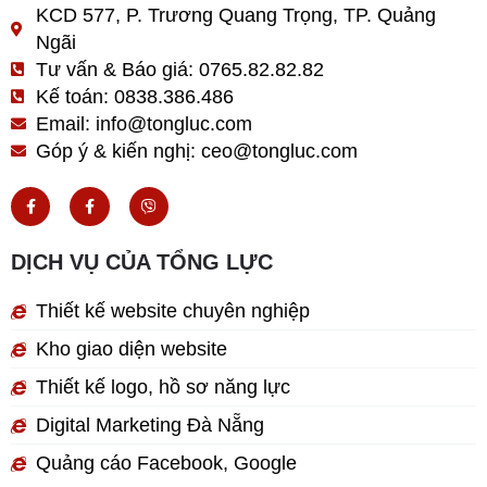
KCD 577, P. Trương Quang Trọng, TP. Quảng
Ngãi
Tư vấn & Báo giá: 0765.82.82.82
Kế toán: 0838.386.486
Email: info@tongluc.com
Góp ý & kiến nghị: ceo@tongluc.com
F
F
V
a
a
i
c
c
b
e
e
e
b
b
r
DỊCH VỤ CỦA TỔNG LỰC
o
o
o
o
k
k
Thiết kế website chuyên nghiệp
-
-
f
f
Kho giao diện website
Thiết kế logo, hồ sơ năng lực
Digital Marketing Đà Nẵng
Quảng cáo Facebook, Google