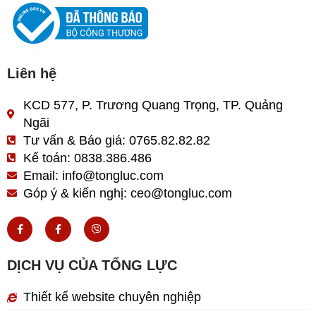
Liên hệ
KCD 577, P. Trương Quang Trọng, TP. Quảng
Ngãi
Tư vấn & Báo giá: 0765.82.82.82
Kế toán: 0838.386.486
Email: info@tongluc.com
Góp ý & kiến nghị: ceo@tongluc.com
F
F
V
a
a
i
c
c
b
e
e
e
b
b
r
DỊCH VỤ CỦA TỔNG LỰC
o
o
o
o
k
k
Thiết kế website chuyên nghiệp
-
-
f
f