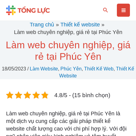
Nhảy
Mai
Tìm
tới
kiếm
nội
Men
Trang chủ
Thiết kế website
dung
Làm web chuyên nghiệp, giá rẻ tại Phúc Yên
Làm web chuyên nghiệp, giá
rẻ tại Phúc Yên
18/05/2023
/
Làm Website
,
Phúc Yên
,
Thiết Kế Web
,
Thiết Kế
Website
4.8/5 - (15 bình chọn)
Làm web chuyên nghiệp, giá rẻ tại Phúc Yên là
một dịch vụ cung cấp các giải pháp thiết kế
website chất lượng cao với chi phí hợp lý. Với đội