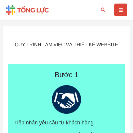
Nhảy
Mai
Tìm
tới
kiếm
nội
Men
dung
QUY TRÌNH LÀM VIỆC VÀ THIẾT KẾ WEBSITE
Bước 1
Tiếp nhận yêu cầu từ khách hàng