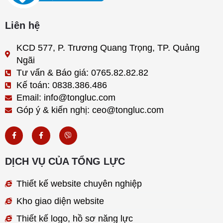
Liên hệ
KCD 577, P. Trương Quang Trọng, TP. Quảng
Ngãi
Tư vấn & Báo giá: 0765.82.82.82
Kế toán: 0838.386.486
Email: info@tongluc.com
Góp ý & kiến nghị: ceo@tongluc.com
F
F
V
a
a
i
c
c
b
e
e
e
b
b
r
DỊCH VỤ CỦA TỔNG LỰC
o
o
o
o
k
k
Thiết kế website chuyên nghiệp
-
-
f
f
Kho giao diện website
Thiết kế logo, hồ sơ năng lực