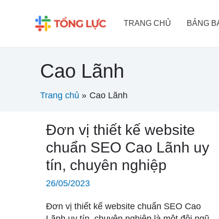
Nhảy
tới
TRANG CHỦ
BẢNG B
nội
dung
Cao Lãnh
Trang chủ
Cao Lãnh
Đơn
Đơn vị thiết kế website
vị
chuẩn SEO Cao Lãnh uy
thiết
tín, chuyên nghiệp
kế
website
26/05/2023
chuẩn
SEO
Đơn vị thiết kế website chuẩn SEO Cao
Cao
Lãnh uy tín, chuyên nghiệp là một đội ngũ