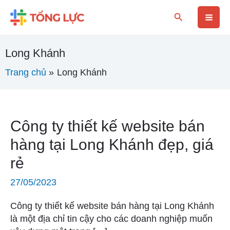
Nhảy
Mai
Tìm
tới
kiếm
nội
Men
dung
Long Khánh
Trang chủ
Long Khánh
Công
Công ty thiết kế website bán
ty
hàng tại Long Khánh đẹp, giá
thiết
rẻ
kế
website
27/05/2023
bán
hàng
Công ty thiết kế website bán hàng tại Long Khánh
tại
là một địa chỉ tin cậy cho các doanh nghiệp muốn
Long