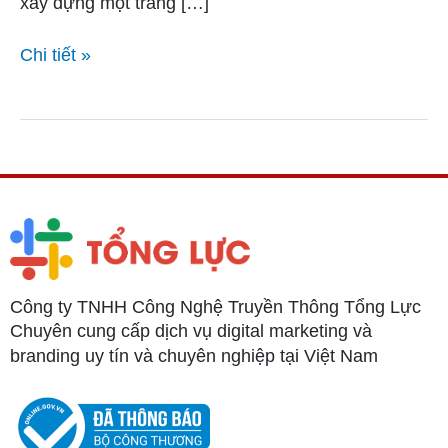
xây dựng một trang […]
Khánh
đẹp,
Chi tiết »
giá
rẻ
Công ty TNHH Công Nghệ Truyền Thông Tổng Lực
Chuyên cung cấp dịch vụ digital marketing và
branding uy tín và chuyên nghiệp tại Việt Nam