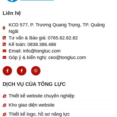
Liên hệ
KCD 577, P. Trương Quang Trọng, TP. Quảng
Ngãi
Tư vấn & Báo giá: 0765.82.82.82
Kế toán: 0838.386.486
Email: info@tongluc.com
Góp ý & kiến nghị: ceo@tongluc.com
F
F
V
a
a
i
c
c
b
e
e
e
b
b
r
DỊCH VỤ CỦA TỔNG LỰC
o
o
o
o
k
k
Thiết kế website chuyên nghiệp
-
-
f
f
Kho giao diện website
Thiết kế logo, hồ sơ năng lực