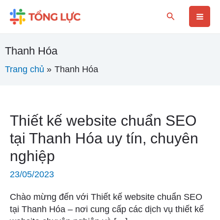
Nhảy
Mai
Tìm
tới
kiếm
nội
Men
dung
Thanh Hóa
Trang chủ
Thanh Hóa
Thiết
Thiết kế website chuẩn SEO
kế
tại Thanh Hóa uy tín, chuyên
website
nghiệp
chuẩn
SEO
23/05/2023
tại
Thanh
Chào mừng đến với Thiết kế website chuẩn SEO
Hóa
tại Thanh Hóa – nơi cung cấp các dịch vụ thiết kế
uy