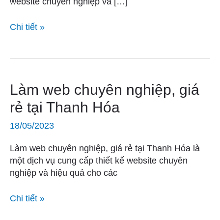
website chuyên nghiệp và […]
tín,
chuyên
Chi tiết »
nghiệp
Làm
Làm web chuyên nghiệp, giá
web
rẻ tại Thanh Hóa
chuyên
nghiệp,
18/05/2023
giá
rẻ
Làm web chuyên nghiệp, giá rẻ tại Thanh Hóa là
tại
một dịch vụ cung cấp thiết kế website chuyên
Thanh
nghiệp và hiệu quả cho các
Hóa
Chi tiết »