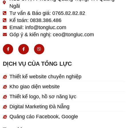
Ngãi
Tư vấn & Báo giá: 0765.82.82.82
Kế toán: 0838.386.486
Email: info@tongluc.com
Góp ý & kiến nghị: ceo@tongluc.com
F
F
V
a
a
i
c
c
b
e
e
e
b
b
r
DỊCH VỤ CỦA TỔNG LỰC
o
o
o
o
k
k
Thiết kế website chuyên nghiệp
-
-
f
f
Kho giao diện website
Thiết kế logo, hồ sơ năng lực
Digital Marketing Đà Nẵng
Quảng cáo Facebook, Google