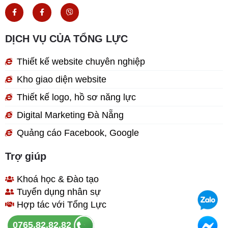
F
F
V
a
a
i
c
c
b
e
e
e
b
b
r
DỊCH VỤ CỦA TỔNG LỰC
o
o
o
o
k
k
Thiết kế website chuyên nghiệp
-
-
f
f
Kho giao diện website
Thiết kế logo, hồ sơ năng lực
Digital Marketing Đà Nẵng
Quảng cáo Facebook, Google
Trợ giúp
Khoá học & Đào tạo
Tuyển dụng nhân sự
Hợp tác với Tổng Lực
0765.82.82.82