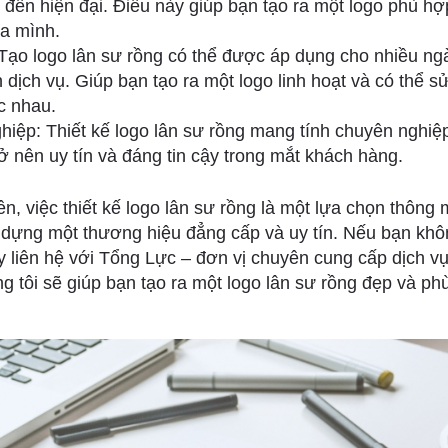
g đến hiện đại. Điều này giúp bạn tạo ra một logo phù h
a mình.
: Tạo logo lân sư rồng có thể được áp dụng cho nhiều n
 dịch vụ. Giúp bạn tạo ra một logo linh hoạt và có thể s
c nhau.
hiệp: Thiết kế logo lân sư rồng mang tính chuyên nghiệ
ở nên uy tín và đáng tin cậy trong mắt khách hàng.
n, việc thiết kế logo lân sư rồng là một lựa chọn thông
dựng một thương hiệu đẳng cấp và uy tín. Nếu bạn khô
ãy liên hệ với Tổng Lực – đơn vị chuyên cung cấp dịch vụ
ng tôi sẽ giúp bạn tạo ra một logo lân sư rồng đẹp và p