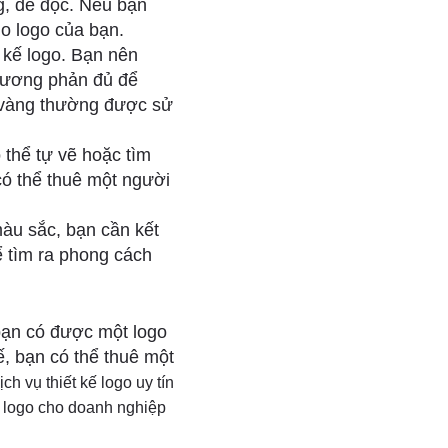
g, dễ đọc. Nếu bạn
ho logo của bạn.
t kế logo. Bạn nên
tương phản đủ để
à vàng thường được sử
 thể tự vẽ hoặc tìm
có thể thuê một người
màu sắc, bạn cần kết
ể tìm ra phong cách
 bạn có được một logo
ế, bạn có thể thuê một
ch vụ thiết kế logo uy tín
kế logo cho doanh nghiệp