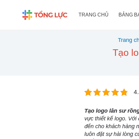
Nhảy
tới
TRANG CHỦ
BẢNG B
nội
dung
Trang c
Tạo lo
4.
Tạo logo lân sư rồn
vực thiết kế logo. Vớ
đến cho khách hàng n
luôn đặt sự hài lòng 