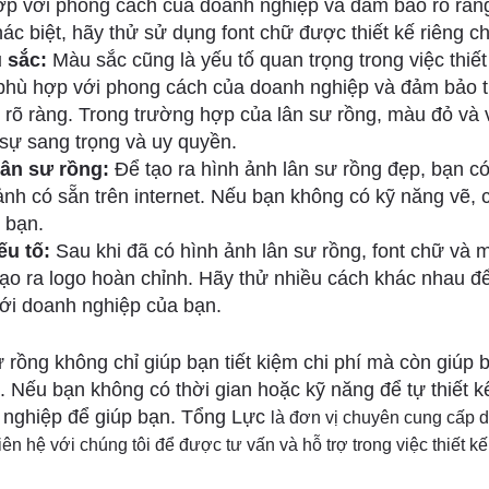
ợp với phong cách của doanh nghiệp và đảm bảo rõ ràn
ác biệt, hãy thử sử dụng font chữ được thiết kế riêng c
 sắc:
Màu sắc cũng là yếu tố quan trọng trong việc thiế
phù hợp với phong cách của doanh nghiệp và đảm bảo 
 rõ ràng. Trong trường hợp của lân sư rồng, màu đỏ v
 sự sang trọng và uy quyền.
lân sư rồng:
Để tạo ra hình ảnh lân sư rồng đẹp, bạn có
ảnh có sẵn trên internet. Nếu bạn không có kỹ năng vẽ, 
p bạn.
ếu tố:
Sau khi đã có hình ảnh lân sư rồng, font chữ và 
ạo ra logo hoàn chỉnh. Hãy thử nhiều cách khác nhau đ
ới doanh nghiệp của bạn.
sư rồng không chỉ giúp bạn tiết kiệm chi phí mà còn giúp
 Nếu bạn không có thời gian hoặc kỹ năng để tự thiết k
n nghiệp để giúp bạn. Tổng Lực
là đơn vị chuyên cung cấp dị
iên hệ với chúng tôi để được tư vấn và hỗ trợ trong việc thiết 