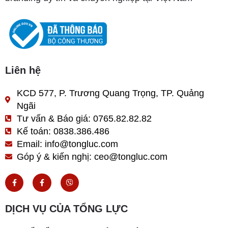
Liên hệ
KCD 577, P. Trương Quang Trọng, TP. Quảng
Ngãi
Tư vấn & Báo giá: 0765.82.82.82
Kế toán: 0838.386.486
Email: info@tongluc.com
Góp ý & kiến nghị: ceo@tongluc.com
F
F
V
a
a
i
c
c
b
e
e
e
b
b
r
DỊCH VỤ CỦA TỔNG LỰC
o
o
o
o
k
k