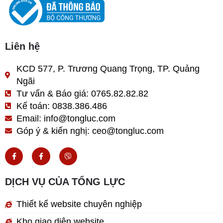
Liên hệ
KCD 577, P. Trương Quang Trọng, TP. Quảng
Ngãi
Tư vấn & Báo giá: 0765.82.82.82
Kế toán: 0838.386.486
Email: info@tongluc.com
Góp ý & kiến nghị: ceo@tongluc.com
F
F
V
a
a
i
c
c
b
e
e
e
b
b
r
DỊCH VỤ CỦA TỔNG LỰC
o
o
o
o
k
k
Thiết kế website chuyên nghiệp
-
-
f
f
Kho giao diện website