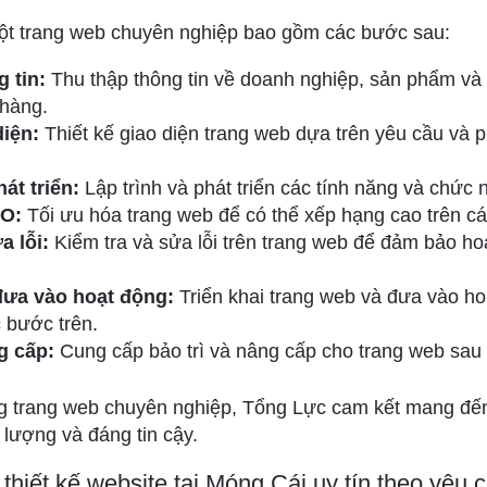
ột trang web chuyên nghiệp bao gồm các bước sau:
 tin:
Thu thập thông tin về doanh nghiệp, sản phẩm và 
 hàng.
diện:
Thiết kế giao diện trang web dựa trên yêu cầu và
át triển:
Lập trình và phát triển các tính năng và chức
EO:
Tối ưu hóa trang web để có thể xếp hạng cao trên cá
a lỗi:
Kiểm tra và sửa lỗi trên trang web để đảm bảo ho
 đưa vào hoạt động:
Triển khai trang web và đưa vào ho
 bước trên.
g cấp:
Cung cấp bảo trì và nâng cấp cho trang web sau 
ng trang web chuyên nghiệp, Tổng Lực cam kết mang đế
lượng và đáng tin cậy.
thiết kế website tại Móng Cái uy tín theo yêu 