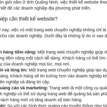
ên giới nằm ở tỉnh Quảng Ninh, việc thiết kế website the
thiết để các doanh nghiệp địa phương phát triển.
iệp cần thiết kế website?
y nay, việc có một trang web chuyên nghiệp không chỉ là 
 cho các doanh nghiệp. Dưới đây là những lý do vì sao d
h hàng tiềm năng:
Một trang web chuyên nghiệp giúp d
g tiềm năng một cách dễ dàng. Khách hàng có thể tìm k
ụ của doanh nghiệp mọi lúc, mọi nơi.
n và lòng tin:
Một trang web chuyên nghiệp giúp tạo dựn
hàng. Khách hàng sẽ tin tưởng hơn vào doanh nghiệp kh
ên nghiệp và đáng tin cậy.
uảng cáo và marketing:
Trang web là một công cụ quả
h nghiệp có thể sử dụng trang web để quảng bá sản ph
khách hàng mới và tăng doanh số bán hàng.
phí:
So với các hình thức quảng cáo truyền thống như báo