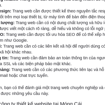
u.
esign:
Trang web cần được thiết kế theo nguyên tắc resp
tốt trên mọi loại thiết bị, từ máy tính để bàn đến điện tho
 lượng:
Trang web cần có nội dung chất lượng và hữu í
được viết một cách rõ ràng, dễ hiểu và không có lỗi ngữ
EO:
Trang web cần được tối ưu hóa SEO để có thể xếp h
ếm như Google.
i:
Trang web cần có các liên kết xã hội để người dùng có
xã hội khác nhau.
 tin:
Trang web cần đảm bảo an toàn thông tin của ngư
a SSL và các biện pháp bảo mật khác.
hàng:
Trang web cần có các phương thức liên lạc và hỗ
email hoặc chat trực tuyến.
ên, bạn có thể đánh giá một trang web chuyên nghiệp và
 được những yêu cầu này.
công ty thiết kế website tại Móng Cái