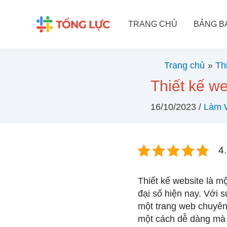
Nhảy
tới
TRANG CHỦ
BẢNG B
nội
dung
Trang chủ
Th
Thiết kế we
16/10/2023
/
Làm 
4.
Thiết kế website là mộ
đại số hiện nay. Với s
một trang web chuyên
một cách dễ dàng mà c