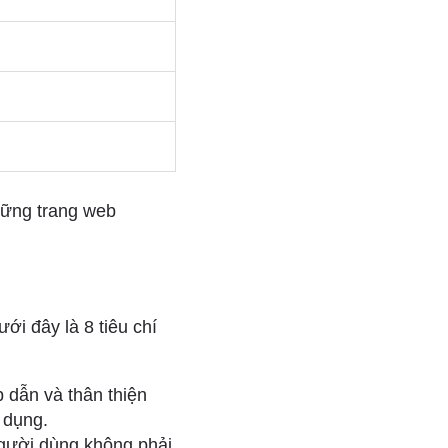
hững trang web
i đây là 8 tiêu chí
 dẫn và thân thiện
 dụng.
người dùng không phải