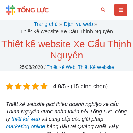
Nhảy
Mai
Tìm
tới
kiếm
nội
Men
Trang chủ
Dịch vụ web
dung
Thiết kế website Xe Cẩu Thịnh Nguyên
Thiết kế website Xe Cẩu Thịnh
Nguyên
25/03/2020
/
Thiết Kế Web
,
Thiết Kế Website
4.8/5 - (15 bình chọn)
Thiết kế website giới thiệu doanh nghiệp xe cẩu
Thịnh Nguyên được hoàn thiện bởi Tổng Lực, công
ty
thiết kế web
và cung cấp các giải pháp
marketing online
hàng đầu tại Quảng Ngãi. Đây