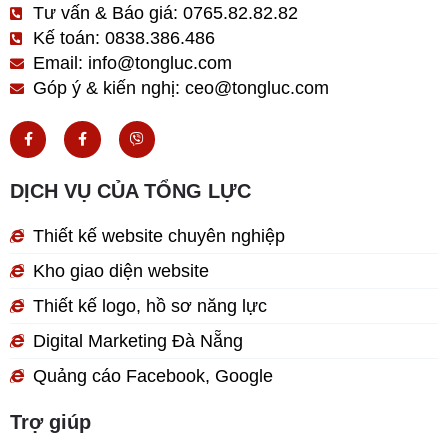
Tư vấn & Báo giá: 0765.82.82.82
Kế toán: 0838.386.486
Email: info@tongluc.com
Góp ý & kiến nghị: ceo@tongluc.com
F
F
V
a
a
i
c
c
b
e
e
e
b
b
r
DỊCH VỤ CỦA TỔNG LỰC
o
o
o
o
k
k
Thiết kế website chuyên nghiệp
-
-
f
f
Kho giao diện website
Thiết kế logo, hồ sơ năng lực
Digital Marketing Đà Nẵng
Quảng cáo Facebook, Google
Trợ giúp