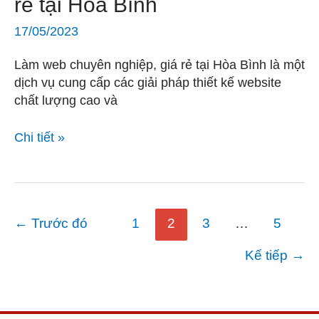
rẻ tại Hòa Bình
chuyên
nghiệp,
17/05/2023
giá
rẻ
Làm web chuyên nghiệp, giá rẻ tại Hòa Bình là một
tại
dịch vụ cung cấp các giải pháp thiết kế website
Hòa
chất lượng cao và
Bình
Chi tiết »
←
Trước đó
1
2
3
…
5
Kế tiếp
→