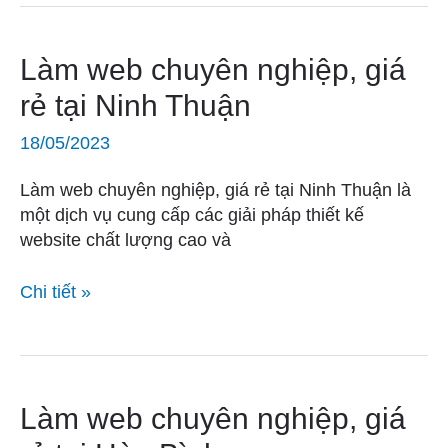
Làm
Làm web chuyên nghiệp, giá
web
rẻ tại Ninh Thuận
chuyên
nghiệp,
18/05/2023
giá
rẻ
Làm web chuyên nghiệp, giá rẻ tại Ninh Thuận là
tại
một dịch vụ cung cấp các giải pháp thiết kế
Ninh
website chất lượng cao và
Thuận
Chi tiết »
Làm
Làm web chuyên nghiệp, giá
web