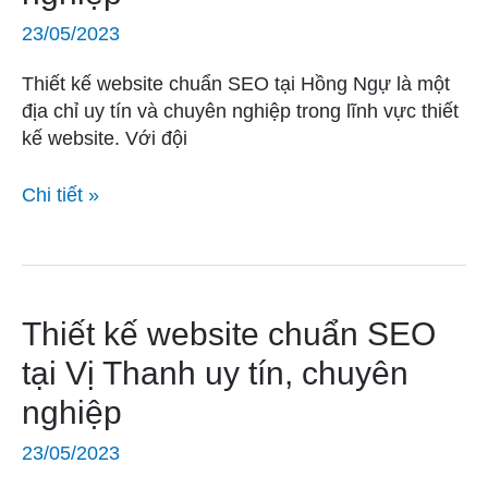
SEO
23/05/2023
tại
Hồng
Thiết kế website chuẩn SEO tại Hồng Ngự là một
Ngự
địa chỉ uy tín và chuyên nghiệp trong lĩnh vực thiết
uy
kế website. Với đội
tín,
chuyên
Chi tiết »
nghiệp
Thiết
Thiết kế website chuẩn SEO
kế
tại Vị Thanh uy tín, chuyên
website
nghiệp
chuẩn
SEO
23/05/2023
tại