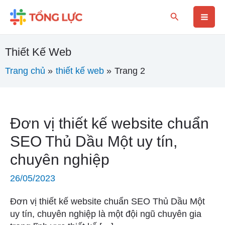
Nhảy
Phân
Mai
Tìm
tới
trang
kiếm
nội
bài
Men
dung
đăng
Thiết Kế Web
Trang chủ
thiết kế web
Trang 2
Đơn
Đơn vị thiết kế website chuẩn
vị
SEO Thủ Dầu Một uy tín,
thiết
chuyên nghiệp
kế
website
26/05/2023
chuẩn
SEO
Đơn vị thiết kế website chuẩn SEO Thủ Dầu Một
Thủ
uy tín, chuyên nghiệp là một đội ngũ chuyên gia
Dầu