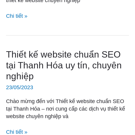
thiết kế website chuyên nghiệp
uy
tín,
Chi tiết »
chuyên
nghiệp
Thiết
Thiết kế website chuẩn SEO
kế
tại Thanh Hóa uy tín, chuyên
website
nghiệp
chuẩn
SEO
23/05/2023
tại
Thanh
Chào mừng đến với Thiết kế website chuẩn SEO
Hóa
tại Thanh Hóa – nơi cung cấp các dịch vụ thiết kế
uy
website chuyên nghiệp và
tín,
chuyên
Chi tiết »