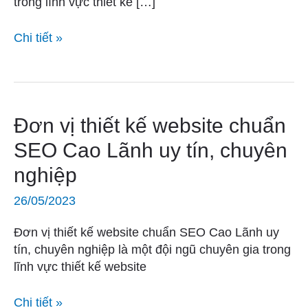
trong lĩnh vực thiết kế […]
Một
uy
Chi tiết »
tín,
chuyên
nghiệp
Đơn
Đơn vị thiết kế website chuẩn
vị
SEO Cao Lãnh uy tín, chuyên
thiết
nghiệp
kế
website
26/05/2023
chuẩn
SEO
Đơn vị thiết kế website chuẩn SEO Cao Lãnh uy
Cao
tín, chuyên nghiệp là một đội ngũ chuyên gia trong
Lãnh
lĩnh vực thiết kế website
uy
tín,
Chi tiết »