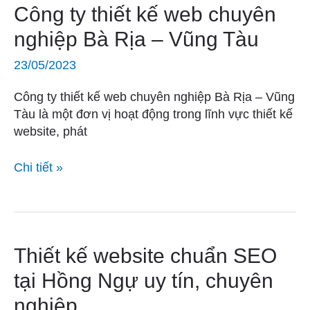
Công
Công ty thiết kế web chuyên
ty
nghiệp Bà Rịa – Vũng Tàu
thiết
kế
23/05/2023
web
chuyên
Công ty thiết kế web chuyên nghiệp Bà Rịa – Vũng
nghiệp
Tàu là một đơn vị hoạt động trong lĩnh vực thiết kế
Bà
website, phát
Rịa
–
Chi tiết »
Vũng
Tàu
Thiết
Thiết kế website chuẩn SEO
kế
tại Hồng Ngự uy tín, chuyên
website
nghiệp
chuẩn