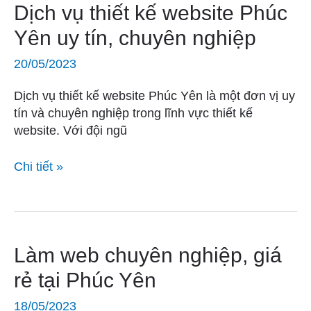
Dịch
Dịch vụ thiết kế website Phúc
vụ
Yên uy tín, chuyên nghiệp
thiết
kế
20/05/2023
website
Phúc
Dịch vụ thiết kế website Phúc Yên là một đơn vị uy
Yên
tín và chuyên nghiệp trong lĩnh vực thiết kế
uy
website. Với đội ngũ
tín,
chuyên
Chi tiết »
nghiệp
Làm
Làm web chuyên nghiệp, giá
web
rẻ tại Phúc Yên
chuyên
nghiệp,
18/05/2023