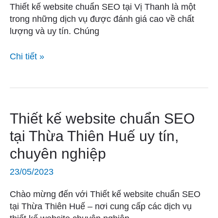
Vị
Thiết kế website chuẩn SEO tại Vị Thanh là một
Thanh
trong những dịch vụ được đánh giá cao về chất
uy
lượng và uy tín. Chúng
tín,
chuyên
Chi tiết »
nghiệp
Thiết
Thiết kế website chuẩn SEO
kế
tại Thừa Thiên Huế uy tín,
website
chuyên nghiệp
chuẩn
SEO
23/05/2023
tại
Thừa
Chào mừng đến với Thiết kế website chuẩn SEO
Thiên
tại Thừa Thiên Huế – nơi cung cấp các dịch vụ
Huế