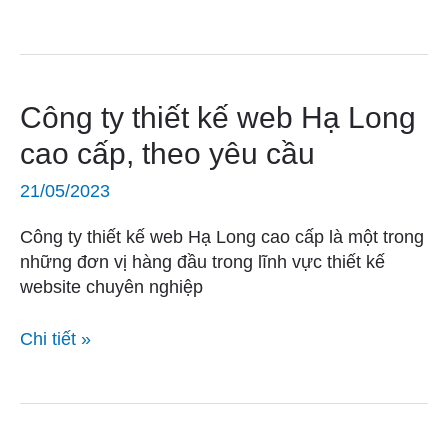
nghiệp
Công
Công ty thiết kế web Hạ Long
ty
cao cấp, theo yêu cầu
thiết
kế
21/05/2023
web
Hạ
Công ty thiết kế web Hạ Long cao cấp là một trong
Long
những đơn vị hàng đầu trong lĩnh vực thiết kế
cao
website chuyên nghiệp
cấp,
theo
Chi tiết »
yêu
cầu