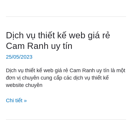
chuyên
nghiệp
Dịch
Dịch vụ thiết kế web giá rẻ
vụ
Cam Ranh uy tín
thiết
kế
25/05/2023
web
giá
Dịch vụ thiết kế web giá rẻ Cam Ranh uy tín là một
rẻ
đơn vị chuyên cung cấp các dịch vụ thiết kế
Cam
website chuyên
Ranh
uy
Chi tiết »
tín