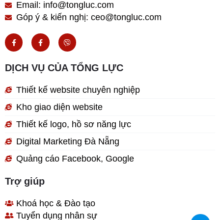
Email: info@tongluc.com
Góp ý & kiến nghị: ceo@tongluc.com
F
F
V
a
a
i
c
c
b
e
e
e
b
b
r
DỊCH VỤ CỦA TỔNG LỰC
o
o
o
o
k
k
Thiết kế website chuyên nghiệp
-
-
f
f
Kho giao diện website
Thiết kế logo, hồ sơ năng lực
Digital Marketing Đà Nẵng
Quảng cáo Facebook, Google
Trợ giúp
Khoá học & Đào tạo
Tuyển dụng nhân sự