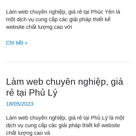
giá
rẻ
Làm web chuyên nghiệp, giá rẻ tại Phúc Yên là
tại
một dịch vụ cung cấp các giải pháp thiết kế
Phúc
website chất lượng cao với
Yên
Chi tiết »
Làm
Làm web chuyên nghiệp, giá
web
rẻ tại Phủ Lý
chuyên
nghiệp,
18/05/2023
giá
rẻ
Làm web chuyên nghiệp, giá rẻ tại Phủ Lý là một
tại
dịch vụ cung cấp các giải pháp thiết kế website
Phủ
chất lượng cao và